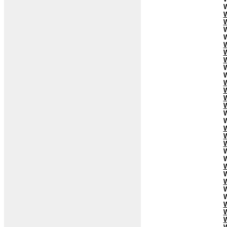
W
W
W
W
W
W
W
W
W
W
W
W
W
W
W
W
W
W
W
W
W
W
W
W
W