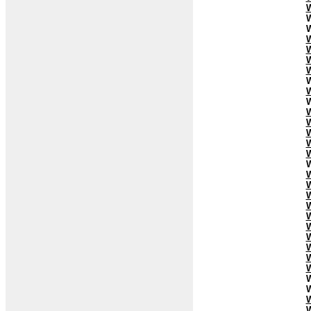
W
W
W
W
W
W
W
W
W
W
W
W
W
W
W
W
W
W
W