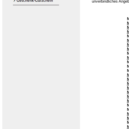
unverbindliches Angeb
N
N
N
N
N
N
N
N
N
N
N
N
N
N
N
N
N
N
N
N