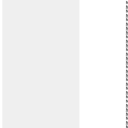
N
N
N
N
N
N
N
N
N
N
N
N
N
N
N
N
N
N
N
N
N
N
N
N
N
N
N