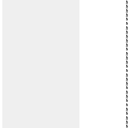
N
N
N
N
N
N
N
N
N
N
N
N
N
N
N
N
N
N
N
N
N
N