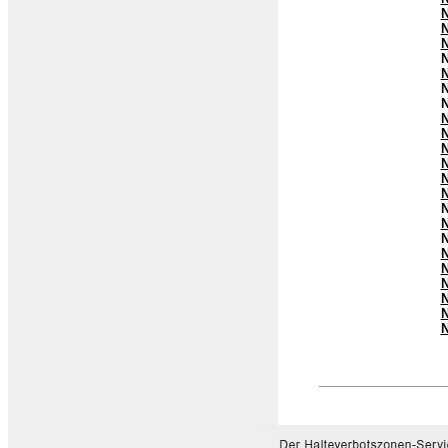
N
N
N
N
N
N
N
N
N
N
N
N
N
N
N
N
N
N
N
N