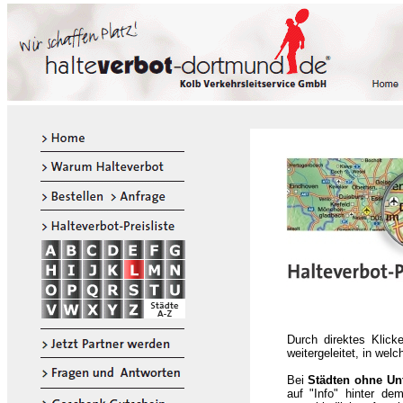
Durch direktes Klic
weitergeleitet, in we
Bei
Städten ohne Un
auf "Info" hinter d