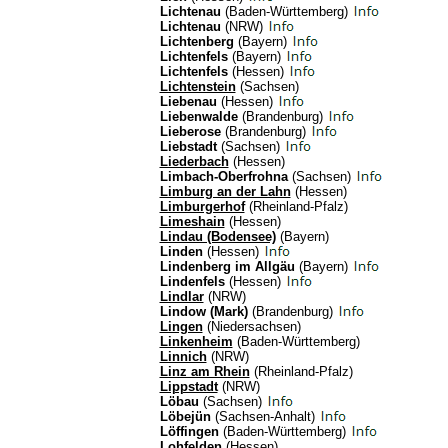
Lichtenau
(Baden-Württemberg)
Lichtenau
(NRW)
Lichtenberg
(Bayern)
Lichtenfels
(Bayern)
Lichtenfels
(Hessen)
Lichtenstein
(Sachsen)
Liebenau
(Hessen)
Liebenwalde
(Brandenburg)
Lieberose
(Brandenburg)
Liebstadt
(Sachsen)
Liederbach
(Hessen)
Limbach-Oberfrohna
(Sachsen)
Limburg an der Lahn
(Hessen)
Limburgerhof
(Rheinland-Pfalz)
Limeshain
(Hessen)
Lindau (Bodensee)
(Bayern)
Linden
(Hessen)
Lindenberg im Allgäu
(Bayern)
Lindenfels
(Hessen)
Lindlar
(NRW)
Lindow (Mark)
(Brandenburg)
Lingen
(Niedersachsen)
Linkenheim
(Baden-Württemberg)
Linnich
(NRW)
Linz am Rhein
(Rheinland-Pfalz)
Lippstadt
(NRW)
Löbau
(Sachsen)
Löbejün
(Sachsen-Anhalt)
Löffingen
(Baden-Württemberg)
Lohfelden
(Hessen)