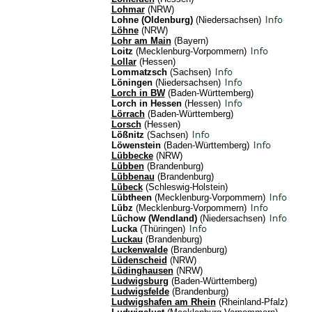
Lohmar
(NRW)
Lohne (Oldenburg)
(Niedersachsen)
Löhne
(NRW)
Lohr am Main
(Bayern)
Loitz
(Mecklenburg-Vorpommern)
Lollar
(Hessen)
Lommatzsch
(Sachsen)
Löningen
(Niedersachsen)
Lorch in BW
(Baden-Württemberg)
Lorch in Hessen
(Hessen)
Lörrach
(Baden-Württemberg)
Lorsch
(Hessen)
Lößnitz
(Sachsen)
Löwenstein
(Baden-Württemberg)
Lübbecke
(NRW)
Lübben
(Brandenburg)
Lübbenau
(Brandenburg)
Lübeck
(Schleswig-Holstein)
Lübtheen
(Mecklenburg-Vorpommern)
Lübz
(Mecklenburg-Vorpommern)
Lüchow (Wendland)
(Niedersachsen)
Lucka
(Thüringen)
Luckau
(Brandenburg)
Luckenwalde
(Brandenburg)
Lüdenscheid
(NRW)
Lüdinghausen
(NRW)
Ludwigsburg
(Baden-Württemberg)
Ludwigsfelde
(Brandenburg)
Ludwigshafen am Rhein
(Rheinland-Pfalz)