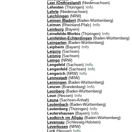
Leer (Ostfriesland)
(Niedersachsen)
Lehesten
(Thüringen)
Lehrte
(Niedersachsen)
Leichlingen
(NRW)
Leimen (Baden)
(Baden-Württemberg)
Leimen
(Rheinland-Pfalz)
Leinburg
(Bayern)
Leinefelde-Worbis
(Thüringen)
Leinfelden-Echterdingen
(Baden-Württemberg)
Leingarten
(Baden-Württemberg)
Leipheim
(Bayern)
Leipzig
(Sachsen)
Leisnig
(Sachsen)
Lemgo
(NRW)
Lengefeld
(Sachsen)
Lengenfeld
(Sachsen)
Lengerich
(NRW)
Lennestadt
(NRW)
Lenningen
(Baden-Württemberg)
Lenzen
(Brandenburg)
Leonberg
(Baden-Württemberg)
Leun
(Hessen)
Leuna
(Sachsen-Anhalt)
Leutenbach
(Baden-Württemberg)
Leutenberg
(Thüringen)
Leutershausen
(Bayern)
Leutkirch im Allgäu
(Baden-Württemberg)
Levensau
(Schleswig-Holstein)
Leverkusen
(NRW)
Lich
(Hessen)