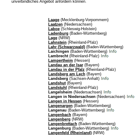
unverbindliches Angebot anfordern können.
Laage
(Mecklenburg-Vorpommern)
Laatzen
(Niedersachsen)
Laboe
(Schleswig-Holstein)
Ladenburg
(Baden-Württemberg)
Lage
(NRW)
Lahnstein
(Rheinland-Pfalz)
Lahr (Schwarzwald)
(Baden-Württemberg)
Laichingen
(Baden-Württemberg)
Lambrecht
(Rheinland-Pfalz)
Lampertheim
(Hessen)
Landau an der Isar
(Bayern)
Landau in der Pfalz
(Rheinland-Pfalz)
Landsberg am Lech
(Bayern)
Landsberg
(Sachsen-Anhalt)
Landshut
(Bayern)
Landstuhl
(Rheinland-Pfalz)
Langelsheim
(Niedersachsen)
Langen in Niedersachsen
(Niedersachsen)
Langen in Hessen
(Hessen)
Langenargen
(Baden-Württemberg)
Langenau
(Baden-Württemberg)
Langenbach
(Bayern)
Langenberg
(NRW)
Langenbrettach
(Baden-Württemberg)
Langenburg
(Baden-Württemberg)
Langenfeld (Rheinland)
(NRW)