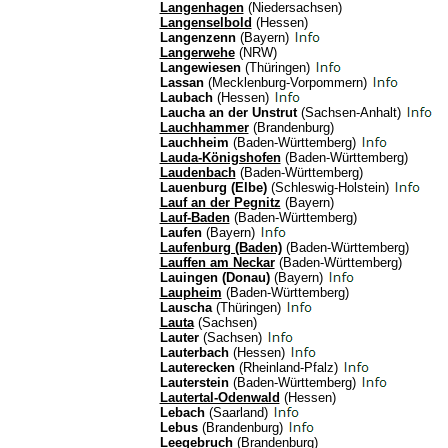
Langenhagen
(Niedersachsen)
Langenselbold
(Hessen)
Langenzenn
(Bayern)
Langerwehe
(NRW)
Langewiesen
(Thüringen)
Lassan
(Mecklenburg-Vorpommern)
Laubach
(Hessen)
Laucha an der Unstrut
(Sachsen-Anhalt)
Lauchhammer
(Brandenburg)
Lauchheim
(Baden-Württemberg)
Lauda-Königshofen
(Baden-Württemberg)
Laudenbach
(Baden-Württemberg)
Lauenburg (Elbe)
(Schleswig-Holstein)
Lauf an der Pegnitz
(Bayern)
Lauf-Baden
(Baden-Württemberg)
Laufen
(Bayern)
Laufenburg (Baden)
(Baden-Württemberg)
Lauffen am Neckar
(Baden-Württemberg)
Lauingen (Donau)
(Bayern)
Laupheim
(Baden-Württemberg)
Lauscha
(Thüringen)
Lauta
(Sachsen)
Lauter
(Sachsen)
Lauterbach
(Hessen)
Lauterecken
(Rheinland-Pfalz)
Lauterstein
(Baden-Württemberg)
Lautertal-Odenwald
(Hessen)
Lebach
(Saarland)
Lebus
(Brandenburg)
Leegebruch
(Brandenburg)