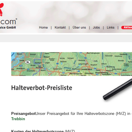
Preisangebot
Unser Preisangebot für Ihre Halteverbotszone (HVZ) in 
Trebbin
Kosten der Halteverbotszone
(HVZ)
........