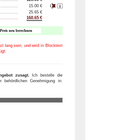
..............
15.00
€
..............
25.65
€
..............
160.65
€
t lang sein, und wird in Blocktext
ügt.
Angebot zusagt.
Ich bestelle die
er behördlichen Genehmigung in: