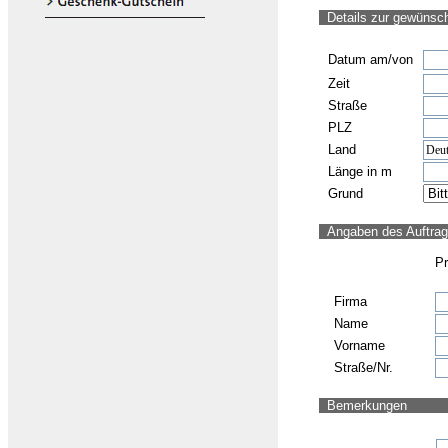
Details zur gewünsc
Datum
am/von
Zeit
Straße
PLZ
Land
Länge in m
Grund
Angaben des Auftrag
Pr
Firma
Name
Vorname
Straße/Nr.
Bemerkungen